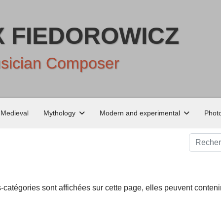
X FIEDOROWICZ
usician Composer
Medieval
Mythology
Modern and experimental
Photo
Recherc
s-catégories sont affichées sur cette page, elles peuvent contenir